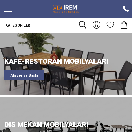
KATEGORILER
KAFE-RESTORAN MOBILYALARI
Alışverişe Başla
DIS MEKAN MOBILYALARI