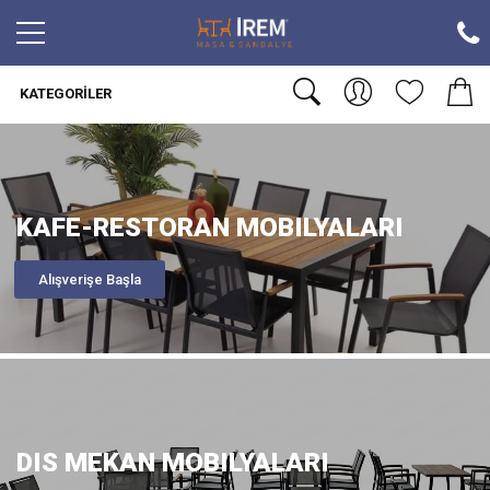
KATEGORILER
KAFE-RESTORAN MOBILYALARI
Alışverişe Başla
DIS MEKAN MOBILYALARI