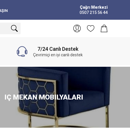
Çağrı Merkezi
AŞIN
0507 215 56 44
7/24 Canlı Destek
Çevrimiçi en iyi canlı destek
IÇ MEKAN MOBILYALARI