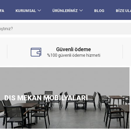
FA
KURUMSAL
ÜRÜNLERIMIZ
BLOG
BIZE UL
Güvenli ödeme
%100 güvenli ödeme hizmeti
DIS MEKAN MOBILYALARI