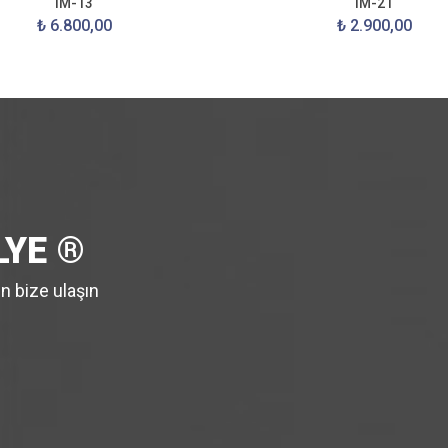
IM-13
IM-21
₺ 6.800,00
₺ 2.900,00
LYE ®
en bize ulaşın