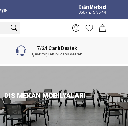
Çağrı Merkezi
AŞIN
0507 215 56 44
7/24 Canlı Destek
Çevrimiçi en iyi canlı destek
DIS MEKAN MOBILYALARI