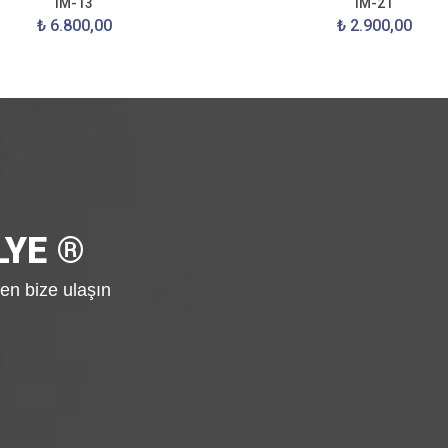
IM-13
IM-21
₺ 6.800,00
₺ 2.900,00
LYE ®
fen bize ulaşın