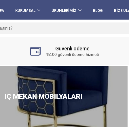
FA
KURUMSAL
ÜRÜNLERIMIZ
BLOG
BIZE UL
Güvenli ödeme
%100 güvenli ödeme hizmeti
IÇ MEKAN MOBILYALARI